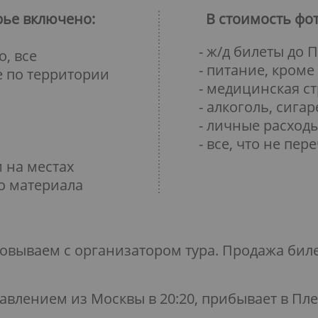
рье включено:
В стоимость фо
- ж/д билеты до 
о, все
- питание, кроме
 по территории
- медицинская с
- алкоголь, сига
- личные расход
- все, что не пе
 на местах
го материала
овываем с организатором тура. Продажа билет
авлением из Москвы в 20:20, прибывает в Пл