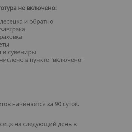
тотура не включено:
Плесецка и обратно
 завтрака
траховка
реты
ы и сувениры
речислено в пункте "включено"
ов начинается за 90 суток.
есецк на следующий день
в