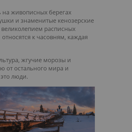
ь на живописных берегах
ушки и знаменитые кенозерские
и великолепием расписных
 относятся к часовням, каждая
льтура, жгучие морозы и
 от остального мира и
это люди.