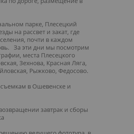
ка по дороге, размещение в
нальном парке, Плесецкий
зды на рассвет и закат, где
селения, почти в каждом
овь. За эти дни мы посмотрим
графии, места Плесецкого
ская, Зехнова, Красная Ляга,
айловская, Рыжково, Федосово.
 съемкам в Ошевенске и
 возвращении завтрак и сборы
ка
решению ведущего фототура, в