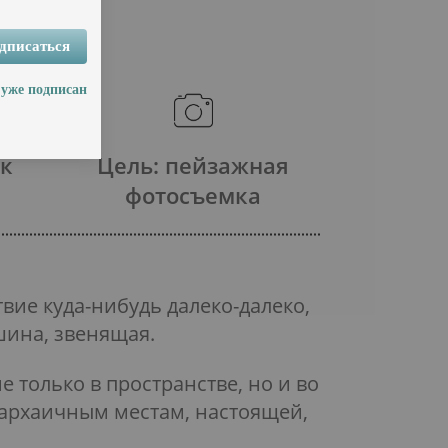
дписаться
 уже подписан
ек
Цель: пейзажная
фотосъемка
вие куда-нибудь далеко-далеко,
ишина, звенящая
.
е только в пространстве, но и во
 архаичным местам, настоящей,