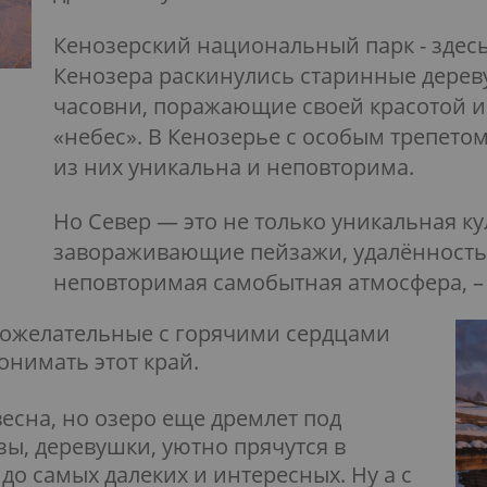
Кенозерский национальный парк - здес
Кенозера раскинулись старинные дерев
часовни, поражающие своей красотой 
«небес». В Кенозерье с особым трепетом
из них уникальна и неповторима.
Но Север — это не только уникальная ку
завораживающие пейзажи, удалённостью
неповторимая самобытная атмосфера, – 
рожелательные с горячими сердцами
онимать этот край.
 весна, но озеро еще дремлет под
зы, деревушки, уютно прячутся в
до самых далеких и интересных. Ну а с