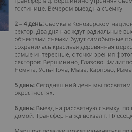
трансфер в д. Вершинино утренняя съем
гостинице. Вечером выезд на съемку
2 – 4 день:
съемка в Кенозерском нацио
сектор. Два дня нас ждут радиальные вые
объектами съемки будут самобытные по
сохранилась красивая деревянная церк
самые интересные, с точки зрения фото
секторов: Вершинино, Глазово, Филиппов
Немята, Усть-Поча, Мыза, Карпово, Изм
5 день:
Сегодняшний день
мы посвятим
окрестностях
.
6 день:
Выезд на рассветную съемку, по
домой. Трансфер на жд вокзал г. Плесец
Маршрут поездки может изменяться по 