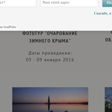
По
Спасибо, я
но SendPulse
ФОТОТУР "ОЧАРОВАНИЕ
ОБ
ЗИМНЕГО КРЫМА"
Даты проведения:
03 - 09 января 2016