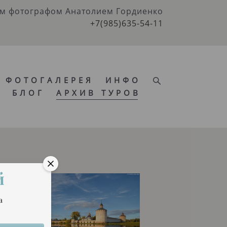
ым фотографом Анатолием Гордиенко
+7(985)635-54-11
ФОТОГАЛЕРЕЯ
ИНФО
Ы
БЛОГ
АРХИВ ТУРОВ
ФОТОГАЛЕРЕЯ
ИНФО
Ы
БЛОГ
АРХИВ ТУРОВ
й
а