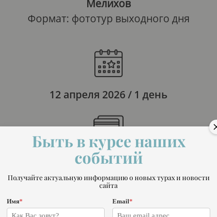
Мелихов
Формат: фототур выходного дня
12 апреля 2026 / 1 день
Быть в курсе наших
событий
5 000 ₽
Получайте актуальную информацию о новых турах и новости
сайта
Имя
*
Email
*