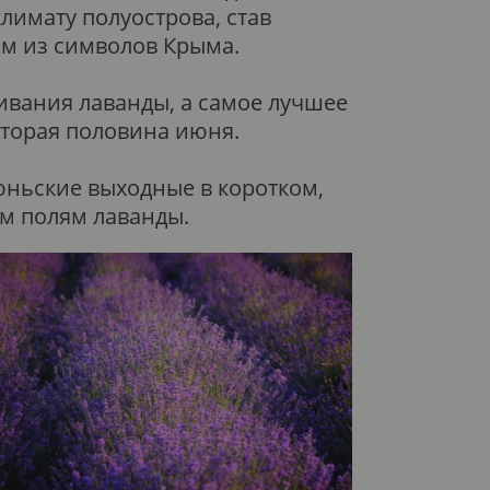
климату полуострова, став
им из символов Крыма.
ивания лаванды, а самое лучшее
вторая половина июня.
июньские выходные в коротком,
м полям лаванды.