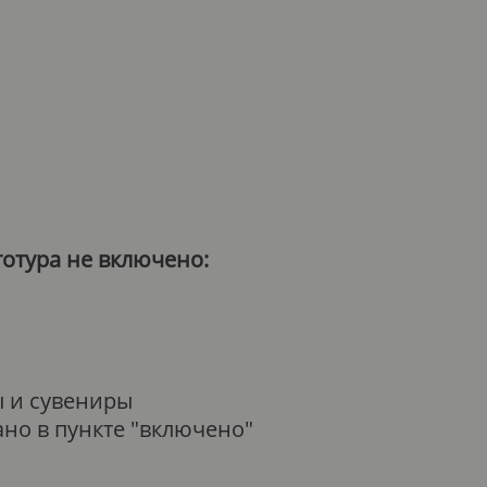
тотура не включено:
ы и сувениры
зано в пункте "включено"