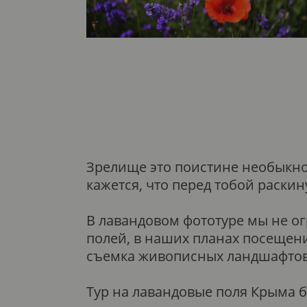
Зрелище это поистине необыкно
кажется, что перед тобой раски
В лавандовом фототуре мы не о
полей, в наших планах посещени
съемка живописных ландшафтов
Тур на лавандовые поля Крыма б