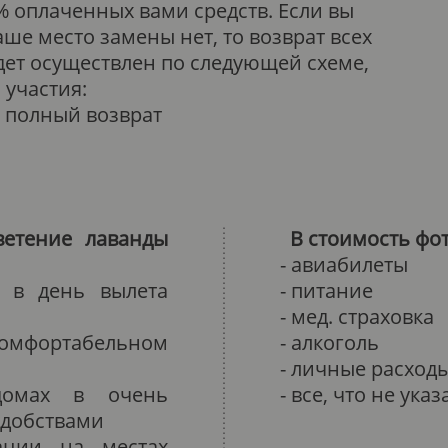
 оплаченных вами средств. Если вы
ше место замены нет, то возврат всех
ет осуществлен по следующей схеме,
 участия:
: полный возврат
ветение лаванды
В стоимость фо
- авиабилеты
и в день вылета
- питание
- мед. страховка
мфортабельном
- алкоголь
- личные расход
домах в очень
- все, что не ука
удобствами
ации на местах