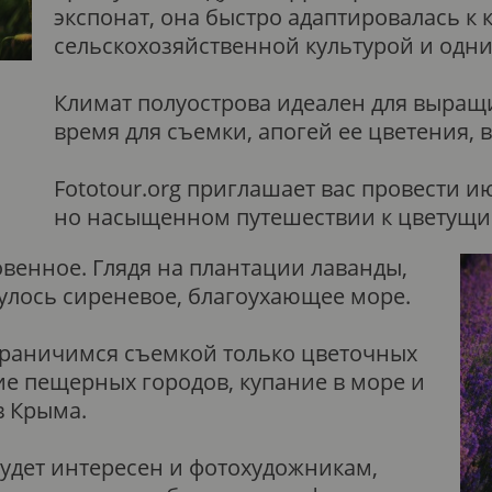
экспонат, она быстро адаптировалась к 
сельскохозяйственной культурой и одн
Климат полуострова идеален для выращ
время для съемки, апогей ее цветения, 
Fototour.org приглашает вас провести 
но насыщенном путешествии к цветущи
венное. Глядя на плантации лаванды,
нулось сиреневое, благоухающее море.
граничимся съемкой только цветочных
е пещерных городов, купание в море и
 Крыма.
удет интересен и фотохудожникам,