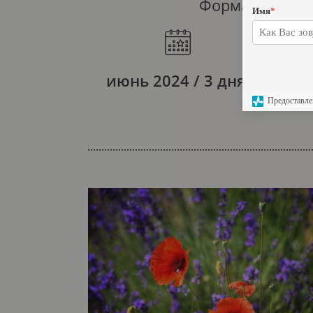
Формат: фотот
Имя
*
июнь 2024 / 3 дня
Предоставле